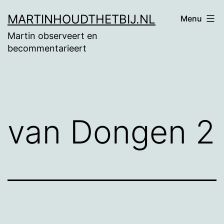
Ga
MARTINHOUDTHETBIJ.NL
Menu
naar
Martin observeert en
de
becommentarieert
inhoud
van Dongen 2