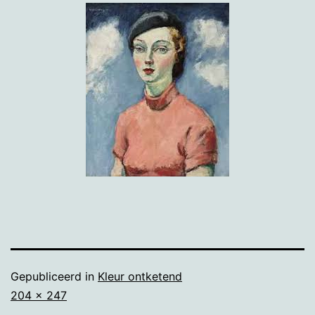
Gepubliceerd in
Kleur ontketend
Volledige
204 × 247
grootte