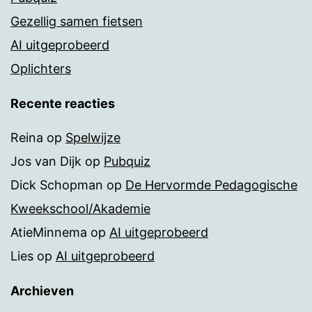
Gezellig samen fietsen
AI uitgeprobeerd
Oplichters
Recente reacties
Reina
op
Spelwijze
Jos van Dijk
op
Pubquiz
Dick Schopman
op
De Hervormde Pedagogische
Kweekschool/Akademie
AtieMinnema
op
AI uitgeprobeerd
Lies
op
AI uitgeprobeerd
Archieven