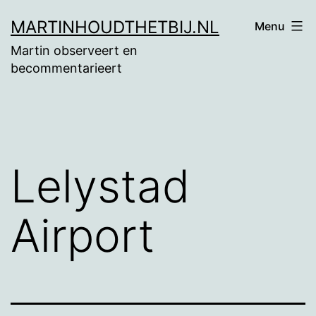
Ga
MARTINHOUDTHETBIJ.NL
Menu
naar
Martin observeert en
de
becommentarieert
inhoud
Lelystad
Airport