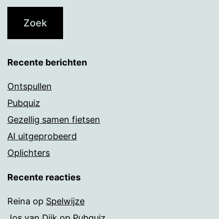
Recente berichten
Ontspullen
Pubquiz
Gezellig samen fietsen
AI uitgeprobeerd
Oplichters
Recente reacties
Reina
op
Spelwijze
Jos van Dijk
op
Pubquiz