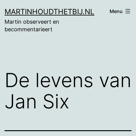
Ga
MARTINHOUDTHETBIJ.NL
Menu
naar
Martin observeert en
de
becommentarieert
inhoud
De levens van
Jan Six