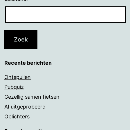
Recente berichten
Ontspullen
Pubquiz
Gezellig samen fietsen
AI uitgeprobeerd
Oplichters