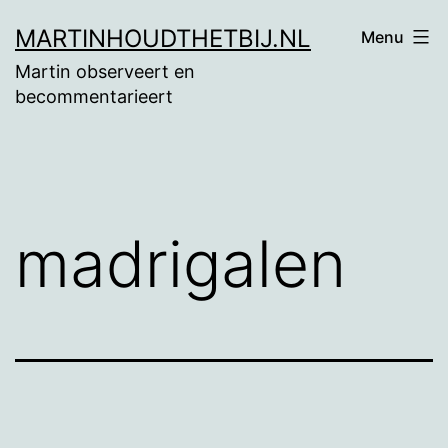
Ga
MARTINHOUDTHETBIJ.NL
Menu
naar
Martin observeert en
de
becommentarieert
inhoud
madrigalen