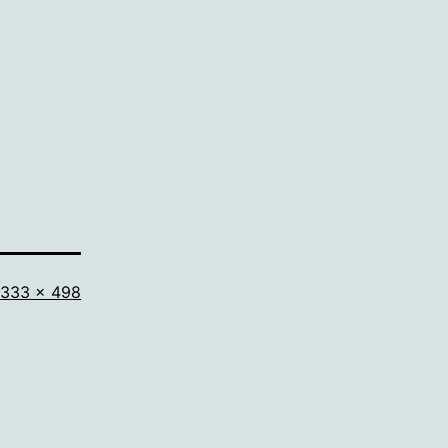
Volledige
333 × 498
grootte