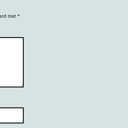
eerd met
*