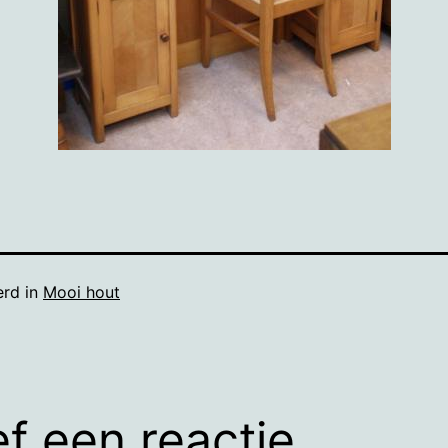
erd in
Mooi hout
f een reactie