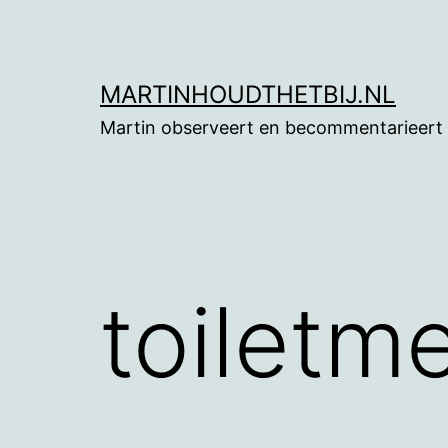
Ga
naar
de
MARTINHOUDTHETBIJ.NL
inhoud
Martin observeert en becommentarieert
toiletm