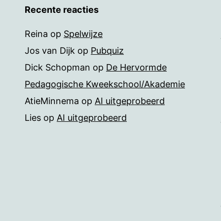
Recente reacties
Reina
op
Spelwijze
Jos van Dijk
op
Pubquiz
Dick Schopman
op
De Hervormde
Pedagogische Kweekschool/Akademie
AtieMinnema
op
AI uitgeprobeerd
Lies
op
AI uitgeprobeerd