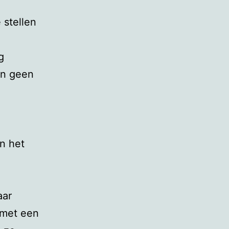
 stellen
g
en geen
n het
aar
 met een