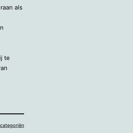
eraan als
en
j te
van
 categoriën