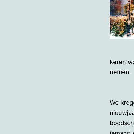
keren wo
nemen.
We krege
nieuwja
boodscha
iemand a