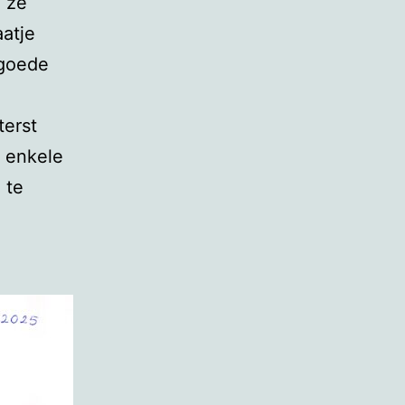
, ze
atje
 goede
terst
 enkele
 te