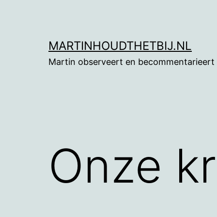
Ga
naar
de
MARTINHOUDTHETBIJ.NL
inhoud
Martin observeert en becommentarieert
Onze kr