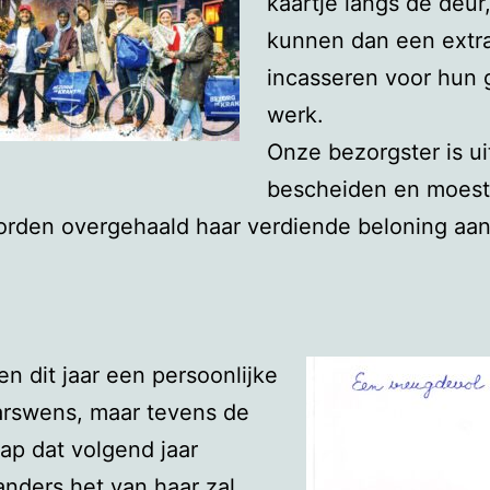
kaartje langs de deur
kunnen dan een extra
incasseren voor hun
werk.
Onze bezorgster is ui
bescheiden en moest
rden overgehaald haar verdiende beloning aan
n dit jaar een persoonlijke
arswens, maar tevens de
p dat volgend jaar
nders het van haar zal