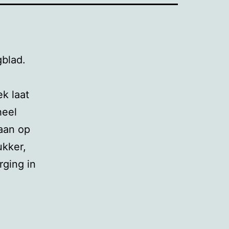
gblad.
k laat
heel
 aan op
ukker,
rging in