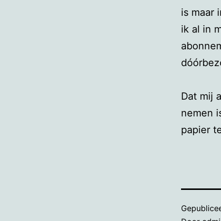
is maar i
ik al in 
abonneme
dóórbez
Dat mij a
nemen is
papier t
Gepublice