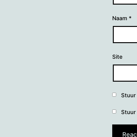
Naam
*
Site
Stuur 
Stuur 