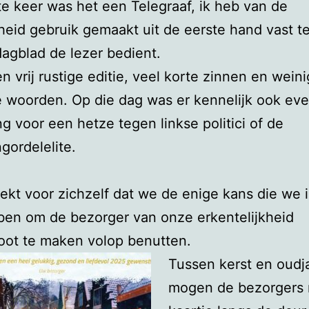
te keer was het een Telegraaf, ik heb van de
eid gebruik gemaakt uit de eerste hand vast te
dagblad de lezer bedient.
en vrij rustige editie, veel korte zinnen en weini
e woorden. Op die dag was er kennelijk ook ev
ng voor een hetze tegen linkse politici of de
gordelelite.
ekt voor zichzelf dat we de enige kans die we i
ben om de bezorger van onze erkentelijkheid
oot te maken volop benutten.
Tussen kerst en oudj
mogen de bezorgers