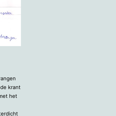
vangen
de krant
met het
terdicht