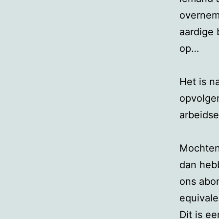
overnem
aardige
op…
Het is n
opvolger
arbeidse
Mochten
dan heb
ons abo
equivale
Dit is e