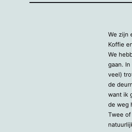
We zijn 
Koffie e
We hebbe
gaan. In
veel) tr
de deurm
want ik 
de weg 
Twee of 
natuurli