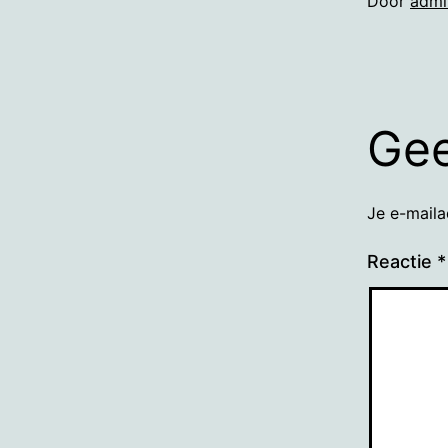
Door
admi
Gee
Je e-maila
Reactie
*