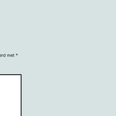
eerd met
*