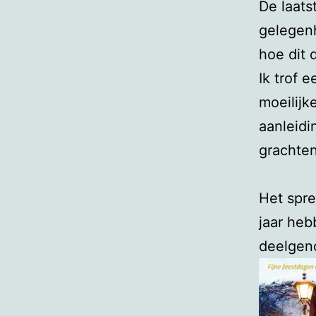
De laats
gelegenh
hoe dit 
Ik trof e
moeilijk
aanleidi
grachten
Het spre
jaar heb
deelgen