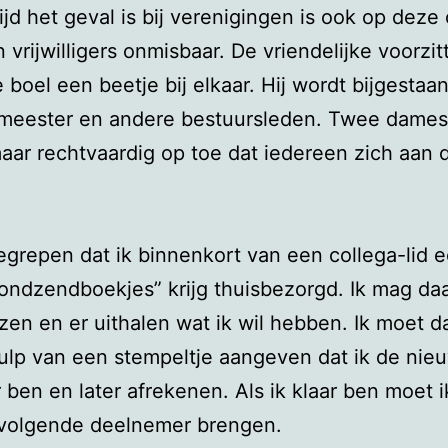
tijd het geval is bij verenigingen is ook op deze
n vrijwilligers onmisbaar. De vriendelijke voorzit
 boel een beetje bij elkaar. Hij wordt bijgestaa
meester en andere bestuursleden. Twee dames 
aar rechtvaardig op toe dat iedereen zich aan 
egrepen dat ik binnenkort van een collega-lid 
rondzendboekjes” krijg thuisbezorgd. Ik mag daa
en en er uithalen wat ik wil hebben. Ik moet d
lp van een stempeltje aangeven dat ik de nie
 ben en later afrekenen. Als ik klaar ben moet i
 volgende deelnemer brengen.