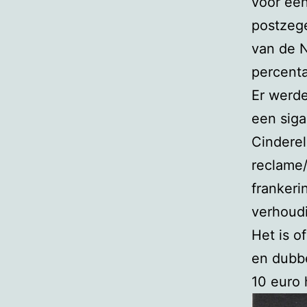
voor een
postzege
van de N
percent
Er werde
een sig
Cinderel
reclame/
frankeri
verhoudi
Het is o
en dubbe
10 euro 