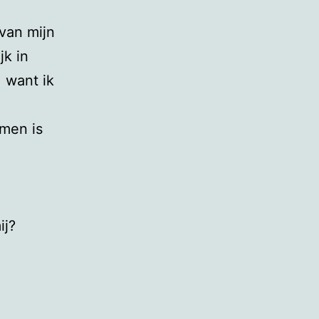
 van mijn
jk in
, want ik
omen is
ij?