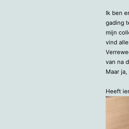
Ik ben e
gading t
mijn col
vind all
Verreweg
van na d
Maar ja,
Heeft i