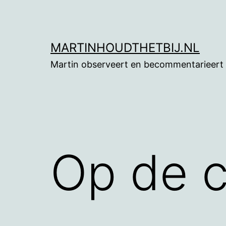
Ga
naar
de
MARTINHOUDTHETBIJ.NL
inhoud
Martin observeert en becommentarieert
Op de c