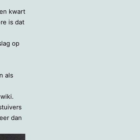
een kwart
e is dat
slag op
n als
wiki.
stuivers
meer dan