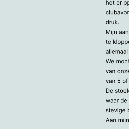
het er o
clubavon
druk.
Mijn aan
te klopp
allemaal
We mocht
van onz
van 5 of
De stoel
waar de 
stevige 
Aan mijn