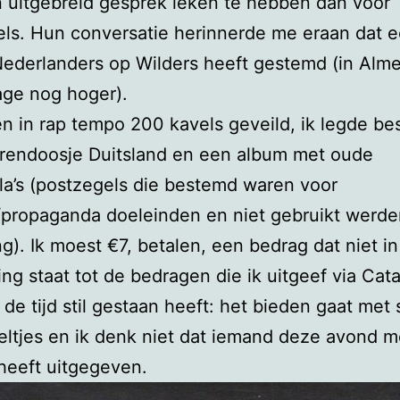
 uitgebreid gesprek leken te hebben dan voor
ls. Hun conversatie herinnerde me eraan dat 
ederlanders op Wilders heeft gestemd (in Almer
age nog hoger).
n in rap tempo 200 kavels geveild, ik legde be
arendoosje Duitsland en een album met oude
la’s (postzegels die bestemd waren voor
propaganda doeleinden en niet gebruikt werde
ng). Ik moest €7, betalen, een bedrag dat niet in
ng staat tot de bedragen die ik uitgeef via Cata
f de tijd stil gestaan heeft: het bieden gaat met 
ltjes en ik denk niet dat iemand deze avond 
heeft uitgegeven.