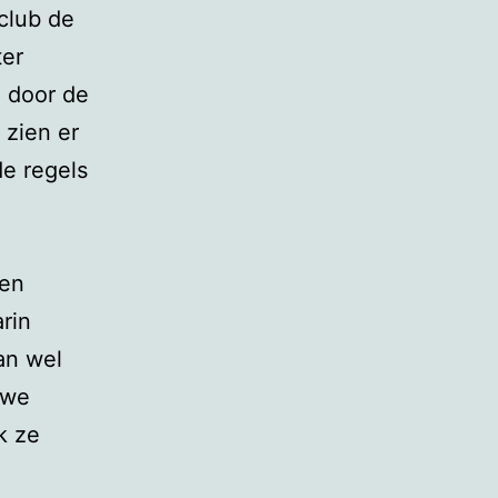
 club de
ter
n door de
zien er
de regels
een
rin
an wel
uwe
k ze