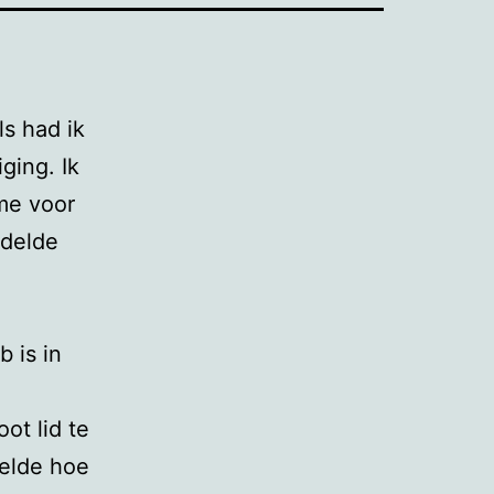
s had ik
ging. Ik
 me voor
ddelde
 is in
ot lid te
telde hoe