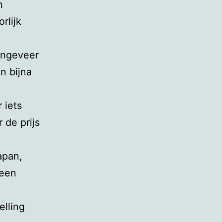
n
rlijk
ongeveer
n bijna
 iets
de prijs
apan,
 een
elling