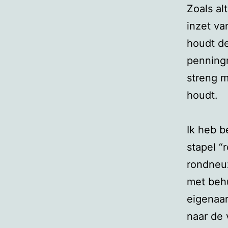
Zoals al
inzet va
houdt de
penning
streng m
houdt.
Ik heb b
stapel “
rondneuz
met behu
eigenaar
naar de