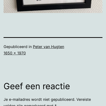
Gepubliceerd in
Peter van Hugten
Volledige
1650 × 1970
grootte
Geef een reactie
Je e-mailadres wordt niet gepubliceerd.
Vereiste
velden zijn gemarkeerd met
*