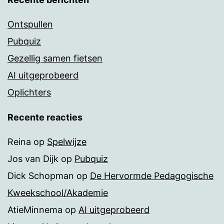
Ontspullen
Pubquiz
Gezellig samen fietsen
AI uitgeprobeerd
Oplichters
Recente reacties
Reina
op
Spelwijze
Jos van Dijk
op
Pubquiz
Dick Schopman
op
De Hervormde Pedagogische
Kweekschool/Akademie
AtieMinnema
op
AI uitgeprobeerd