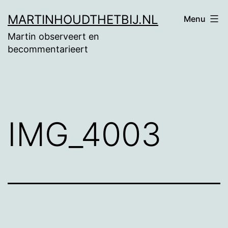
Ga
MARTINHOUDTHETBIJ.NL
Menu
naar
Martin observeert en
de
becommentarieert
inhoud
IMG_4003