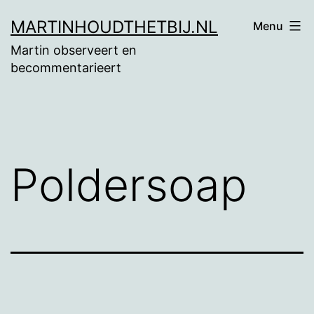
Ga
MARTINHOUDTHETBIJ.NL
Menu
naar
Martin observeert en
de
becommentarieert
inhoud
Poldersoap