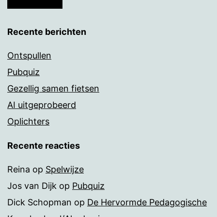
Recente berichten
Ontspullen
Pubquiz
Gezellig samen fietsen
AI uitgeprobeerd
Oplichters
Recente reacties
Reina
op
Spelwijze
Jos van Dijk
op
Pubquiz
Dick Schopman
op
De Hervormde Pedagogische