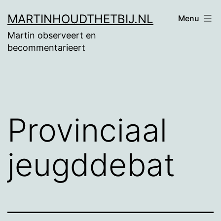
Ga
MARTINHOUDTHETBIJ.NL
Menu
naar
Martin observeert en
de
becommentarieert
inhoud
Provinciaal
jeugddebat