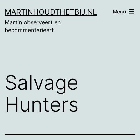
Ga
MARTINHOUDTHETBIJ.NL
Menu
naar
Martin observeert en
de
becommentarieert
inhoud
Salvage
Hunters