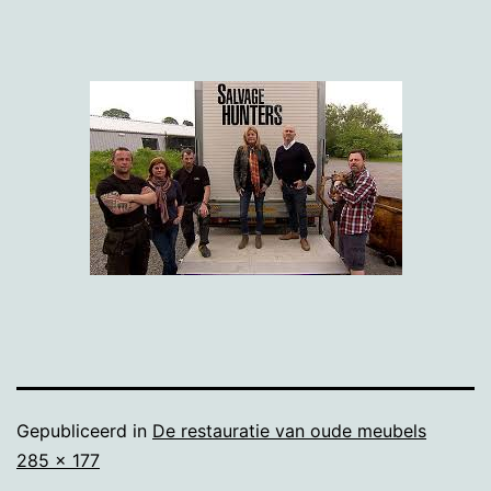
Gepubliceerd in
De restauratie van oude meubels
Volledige
285 × 177
grootte