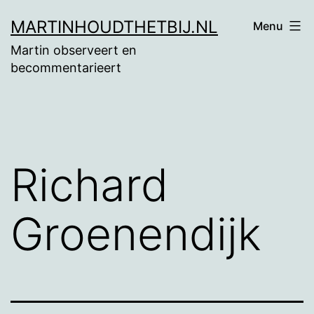
Ga
MARTINHOUDTHETBIJ.NL
Menu
naar
Martin observeert en
de
becommentarieert
inhoud
Richard
Groenendijk