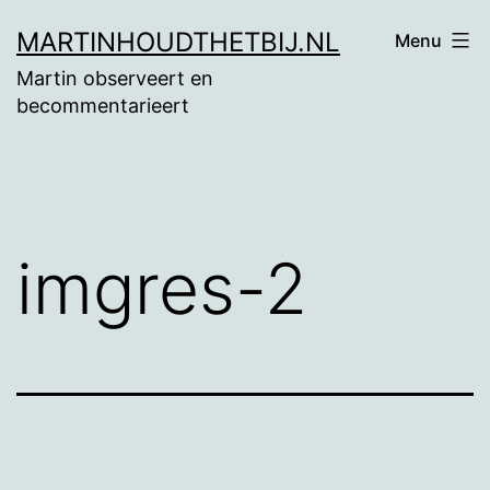
Ga
MARTINHOUDTHETBIJ.NL
Menu
naar
Martin observeert en
de
becommentarieert
inhoud
imgres-2