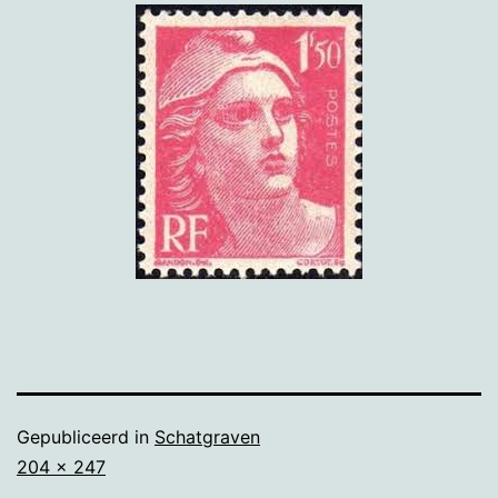
Gepubliceerd in
Schatgraven
Volledige
204 × 247
grootte