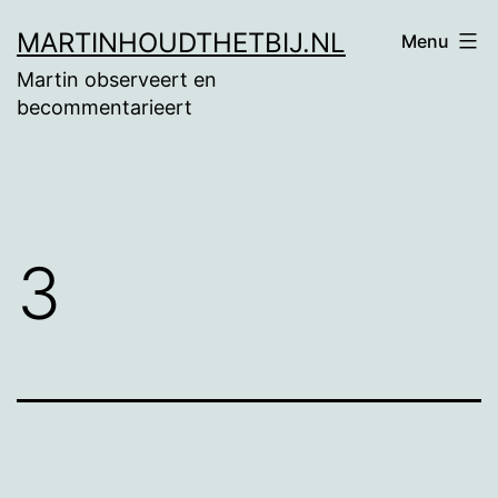
Ga
MARTINHOUDTHETBIJ.NL
Menu
naar
Martin observeert en
de
becommentarieert
inhoud
3