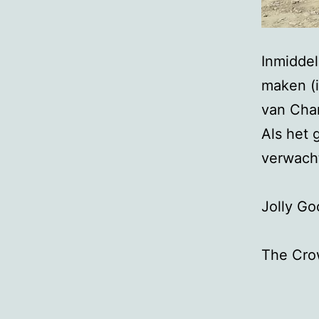
Inmiddel
maken (
van Char
Als het 
verwacht
Jolly Go
The 