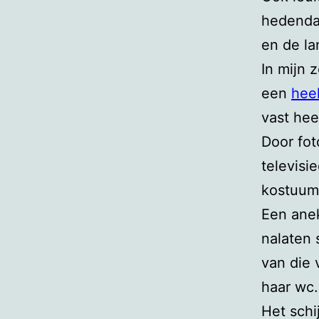
hedenda
en de la
In mijn 
een
heel
vast hee
Door fot
televisi
kostuums
Een anek
nalaten 
van die 
haar wc.
Het schi