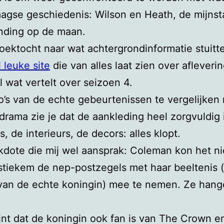
agse geschiedenis: Wilson en Heath, de mijnst
nding op de maan.
zoektocht naar wat achtergrondinformatie stuitte
 leuke site
die van alles laat zien over afleveri
l wat vertelt over seizoen 4.
o’s van de echte gebeurtenissen te vergelijken
edrama zie je dat de aankleding heel zorgvuldig 
, de interieurs, de decors: alles klopt.
dote die mij wel aansprak: Coleman kon het ni
stiekem de nep-postzegels met haar beeltenis (
van de echte koningin) mee te nemen. Ze hang
jnt dat de koningin ook fan is van The Crown e