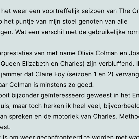
het weer een voortreffelijk seizoen van The C
p het puntje van mijn stoel genoten van alle
ngen. Wat een verschil met de gebruikelijke ro
rprestaties van met name Olivia Colman en Jos
Queen Elizabeth en Charles) zijn verbluffend. 
 jammer dat Claire Foy (seizoen 1 en 2) vervan
ar Colman is minstens zo goed.
ooit bijzonder geïnteresseerd geweest in het E
uis, maar toch herken ik heel veel, bijvoorbeel
an spreken en de motoriek van Charles. Metho
est.
k is om weer geconfronteerd te worden met wa