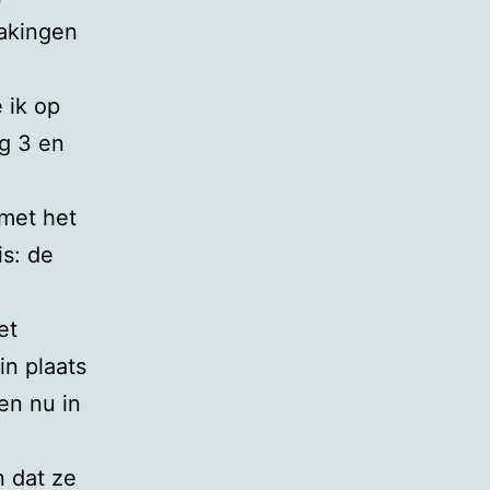
akingen
 ik op
ng 3 en
 met het
is: de
et
in plaats
en nu in
n dat ze