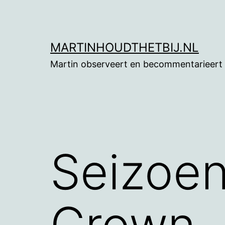
Ga
naar
de
MARTINHOUDTHETBIJ.NL
inhoud
Martin observeert en becommentarieert
Seizoen
Crown