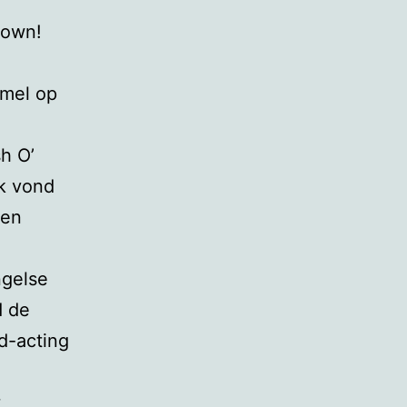
rown!
mmel op
h O’
Ik vond
gen
ngelse
d de
d-acting
t