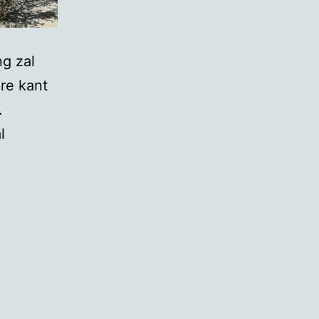
ng zal
re kant
.
l