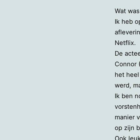
Wat was 
Ik heb o
afleveri
Netflix.
De actee
Connor (
het heel
werd, ma
Ik ben n
vorstenh
manier v
op zijn b
Ook leu