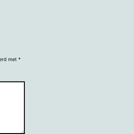
eerd met
*