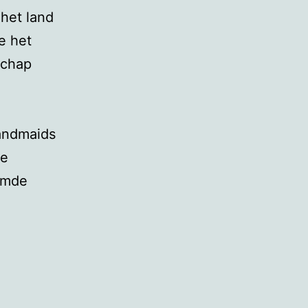
 het land
e het
schap
Handmaids
de
oemde