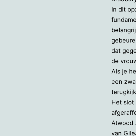
In dit o
fundamen
belangri
gebeure
dat gege
de vrou
Als je h
een zwa
terugkij
Het slo
afgeraff
Atwood 
van Gile