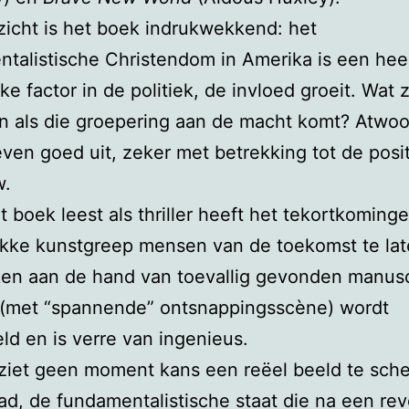
pzicht is het boek indrukwekkend: het
talistische Christendom in Amerika is een hee
jke factor in de politiek, de invloed groeit. Wat 
n als die groepering aan de macht komt? Atwo
ven goed uit, zeker met betrekking tot de posi
w.
et boek leest als thriller heeft het tekortkominge
kke kunstgreep mensen van de toekomst te la
ken aan de hand van toevallig gevonden manusc
t (met “spannende” ontsnappingsscène) wordt
eld en is verre van ingenieus.
ziet geen moment kans een reëel beeld te sch
ad, de fundamentalistische staat die na een rev