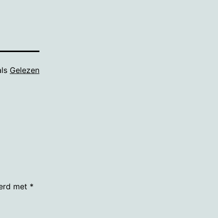
als
Gelezen
eerd met
*