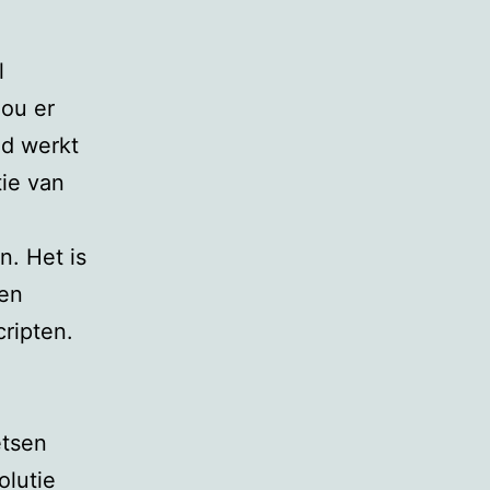
l
zou er
od werkt
tie van
n. Het is
ten
ripten.
etsen
olutie