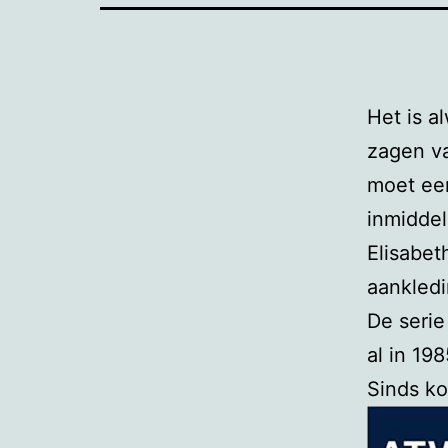
Het is a
zagen va
moet ee
inmiddel
Elisabet
aankledi
De serie
al in 19
Sinds ko