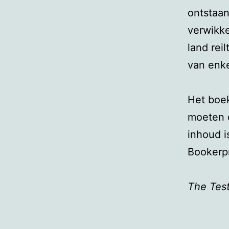
ontstaan
verwikke
land rei
van enke
Het boek
moeten d
inhoud i
Bookerp
The Tes