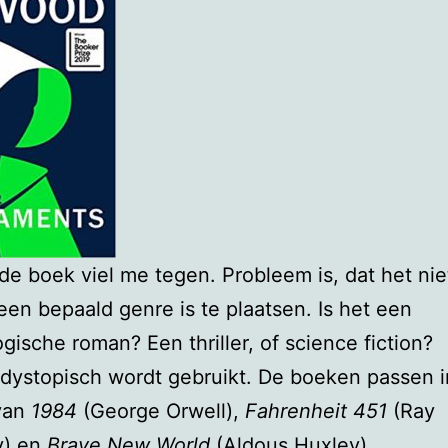
de boek viel me tegen. Probleem is, dat het nie
een bepaald genre is te plaatsen. Is het een
gische roman? Een thriller, of science fiction?
dystopisch wordt gebruikt. De boeken passen i
 van
1984
(George Orwell),
Fahrenheit 451
(Ray
y) en
Brave New World
(Aldous Huxley).