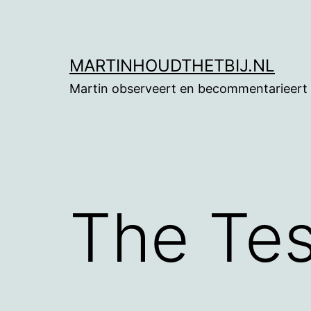
Ga
naar
de
MARTINHOUDTHETBIJ.NL
inhoud
Martin observeert en becommentarieert
The Te