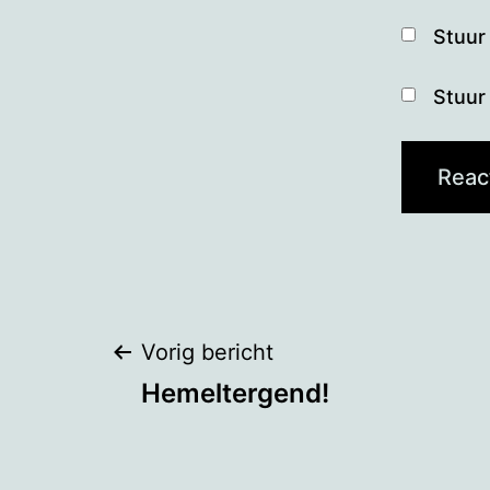
Stuur 
Stuur 
Bericht
Vorig bericht
Hemeltergend!
navigatie