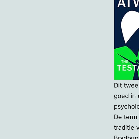
Dit twee
goed in 
psycholo
De term 
traditie
Bradbur