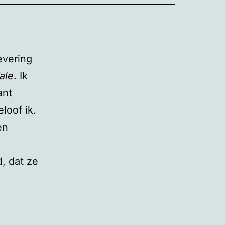
evering
ale
. Ik
ant
loof ik.
en
, dat ze