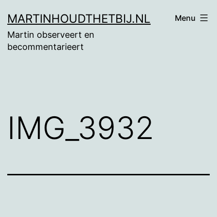
Ga
MARTINHOUDTHETBIJ.NL
Menu
naar
Martin observeert en
de
becommentarieert
inhoud
IMG_3932