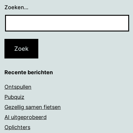
Zoeken…
Recente berichten
Ontspullen
Pubquiz
Gezellig samen fietsen
AI uitgeprobeerd
Oplichters