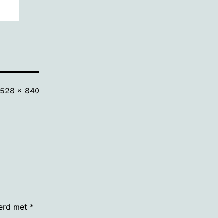
Volledige
528 × 840
grootte
eerd met
*