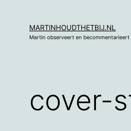
Ga
naar
de
MARTINHOUDTHETBIJ.NL
inhoud
Martin observeert en becommentarieert
cover-s