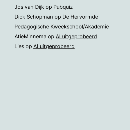
Jos van Dijk
op
Pubquiz
Dick Schopman
op
De Hervormde
Pedagogische Kweekschool/Akademie
AtieMinnema
op
AI uitgeprobeerd
Lies
op
AI uitgeprobeerd