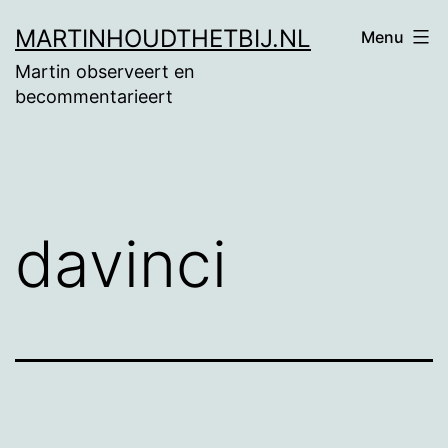
Ga
MARTINHOUDTHETBIJ.NL
Menu
naar
Martin observeert en
de
becommentarieert
inhoud
davinci