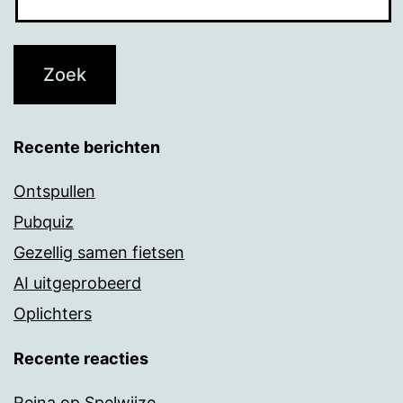
Recente berichten
Ontspullen
Pubquiz
Gezellig samen fietsen
AI uitgeprobeerd
Oplichters
Recente reacties
Reina
op
Spelwijze