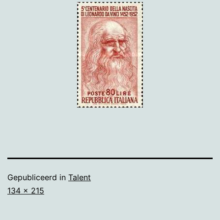
Gepubliceerd in
Talent
Volledige
134 × 215
grootte