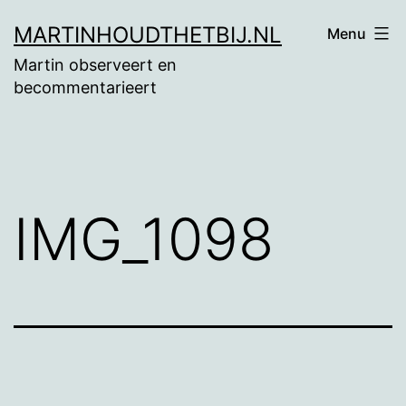
Ga
MARTINHOUDTHETBIJ.NL
Menu
naar
Martin observeert en
de
becommentarieert
inhoud
IMG_1098