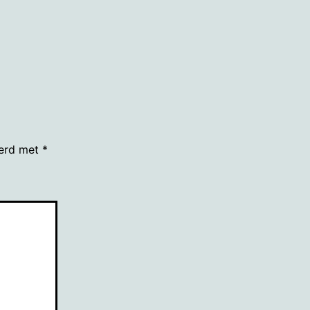
grootte
eerd met
*