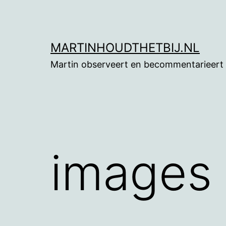
Ga
naar
de
MARTINHOUDTHETBIJ.NL
inhoud
Martin observeert en becommentarieert
images