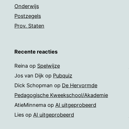
Onderwijs
Postzegels
Prov. Staten
Recente reacties
Reina
op
Spelwijze
Jos van Dijk
op
Pubquiz
Dick Schopman
op
De Hervormde
Pedagogische Kweekschool/Akademie
AtieMinnema
op
AI uitgeprobeerd
Lies
op
AI uitgeprobeerd