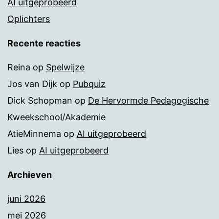
AI uitgeprobeerd
Oplichters
Recente reacties
Reina
op
Spelwijze
Jos van Dijk
op
Pubquiz
Dick Schopman
op
De Hervormde Pedagogische
Kweekschool/Akademie
AtieMinnema
op
AI uitgeprobeerd
Lies
op
AI uitgeprobeerd
Archieven
juni 2026
mei 2026