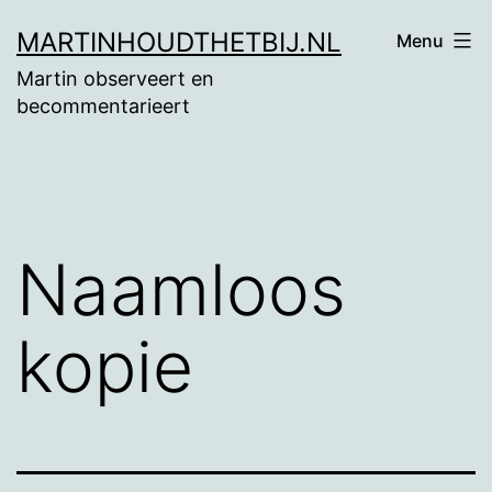
Ga
MARTINHOUDTHETBIJ.NL
Menu
naar
Martin observeert en
de
becommentarieert
inhoud
Naamloos
kopie