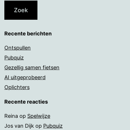
Recente berichten
Ontspullen
Pubquiz
Gezellig samen fietsen
AI uitgeprobeerd
Oplichters
Recente reacties
Reina
op
Spelwijze
Jos van Dijk
op
Pubquiz