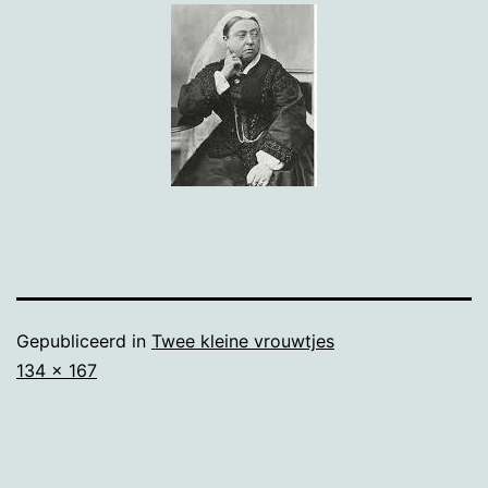
Gepubliceerd in
Twee kleine vrouwtjes
Volledige
134 × 167
grootte