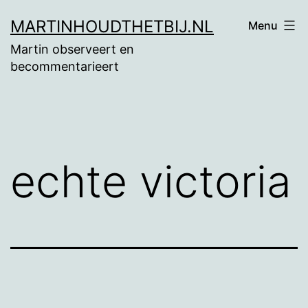
Ga
MARTINHOUDTHETBIJ.NL
Menu
naar
Martin observeert en
de
becommentarieert
inhoud
echte victoria