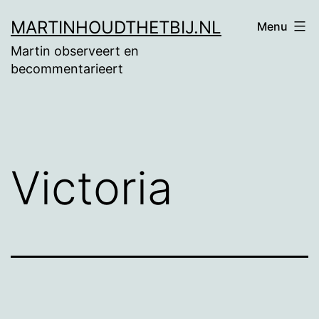
Ga
MARTINHOUDTHETBIJ.NL
Menu
naar
Martin observeert en
de
becommentarieert
inhoud
Victoria