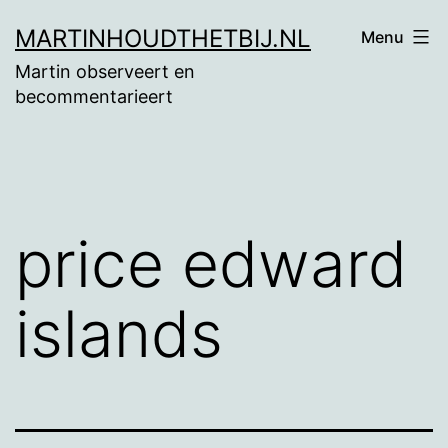
Ga
MARTINHOUDTHETBIJ.NL
Menu
naar
Martin observeert en
de
becommentarieert
inhoud
price edward
islands