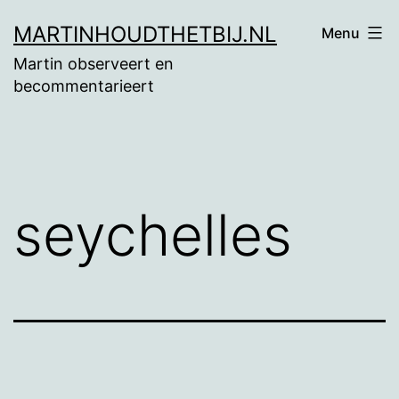
Ga
MARTINHOUDTHETBIJ.NL
Menu
naar
Martin observeert en
de
becommentarieert
inhoud
seychelles