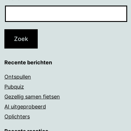
Recente berichten
Ontspullen
Pubquiz
Gezellig samen fietsen
AI uitgeprobeerd
Oplichters