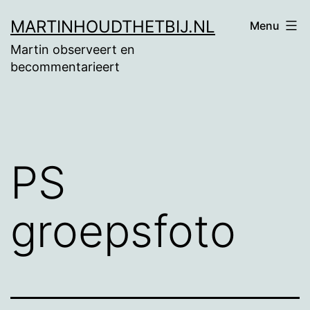
Ga
MARTINHOUDTHETBIJ.NL
Menu
naar
Martin observeert en
de
becommentarieert
inhoud
PS
groepsfoto