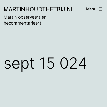
Ga
MARTINHOUDTHETBIJ.NL
Menu
naar
Martin observeert en
de
becommentarieert
inhoud
sept 15 024