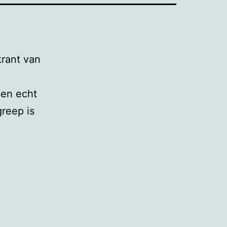
krant van
sen echt
reep is