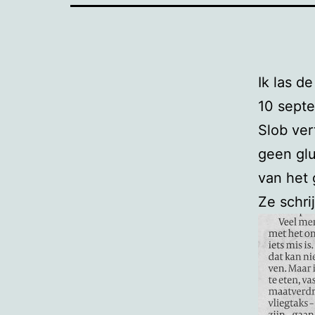
Ik las d
10 sept
Slob ver
geen glu
van het 
Ze schrij