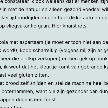
te constateer ik ook weleens dat er mensen zijn
ijn met de natuur en alleen gezond voedsel wi
ijkertijd rondrijden in een heel dikke auto en dr
 op vliegvakantie gaan. Hier knarst iets.
 cola met aspartaam (je moet er toch niet aan d
ik word!), koop scharrelkip (volgens mij zijn er 
meer die plofkip verkopen) en ben gek op donk
a, ik weet dat het kleurtje komt van gebrande k
ast veel gluten zitten.
at brood zelf snijden en stel de machine heel b
e boterhammen, want die zijn gezonder dan dun
appen doen is een feest.
goed eten!