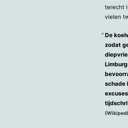
terecht 
vielen t
De koel
zodat g
diepvri
Limburgs
bevoorr
schade b
excuses 
tijdschri
(Wikipedi