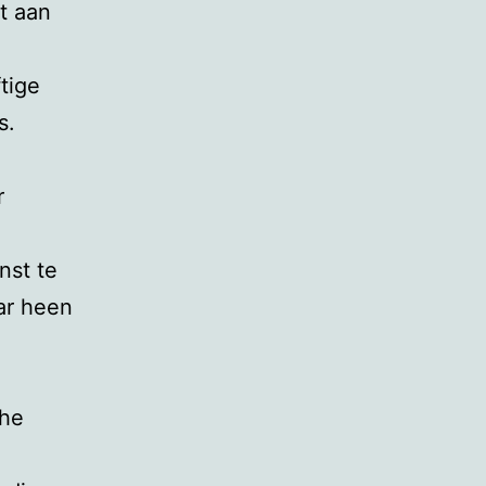
t aan
ftige
s.
r
nst te
ar heen
che