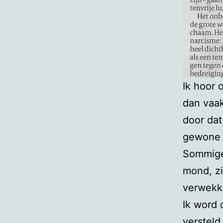
Ik hoor 
dan vaak
door dat
gewone 
Sommige
mond, zi
verwekk
Ik word 
versteld