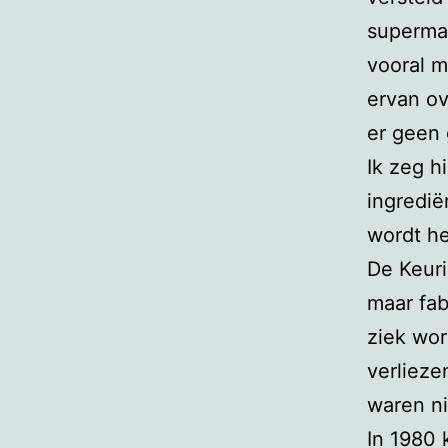
supermar
vooral m
ervan ov
er geen 
Ik zeg h
ingredië
wordt he
De Keuri
maar fab
ziek wo
verliez
waren nie
In 1980 