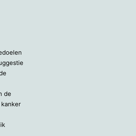
bedoelen
suggestie
 de
n de
 kanker
ik