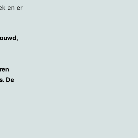
ek en er
bouwd,
ren
s. De