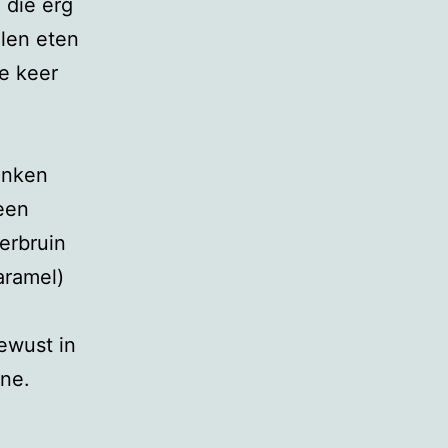
 die erg
llen eten
ie keer
enken
geen
erbruin
aramel)
ewust in
ne.