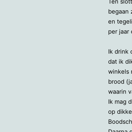
Ten slot
begaan z
en tegel
per jaar
Ik drink
dat ik d
winkels 
brood (j
waarin v
Ik mag d
op dikk
Boodsch
Daarna 