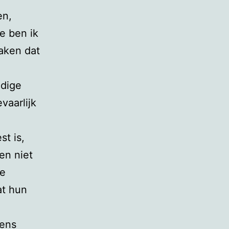
en,
e ben ik
aken dat
odige
vaarlijk
t is,
en niet
te
at hun
gens