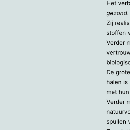
Het ver
gezond
.
Zij reali
stoffen 
Verder m
vertrouw
biologis
De grote
halen is
met hun
Verder m
natuurv
spullen 