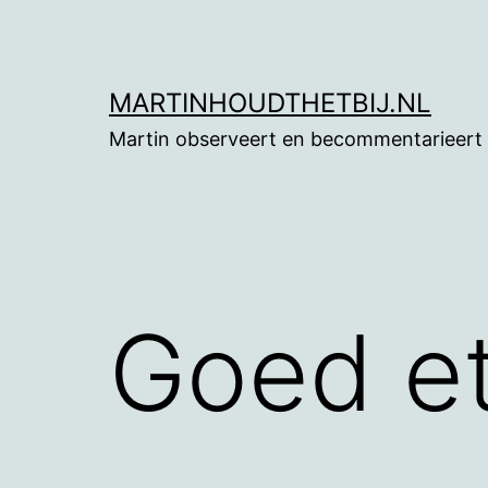
Ga
naar
de
MARTINHOUDTHETBIJ.NL
inhoud
Martin observeert en becommentarieert
Goed e