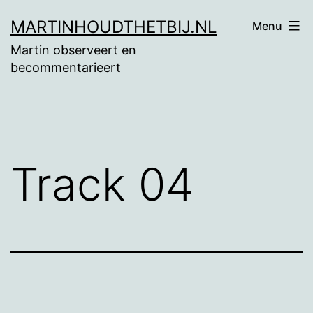
Ga
MARTINHOUDTHETBIJ.NL
Menu
naar
Martin observeert en
de
becommentarieert
inhoud
Track 04