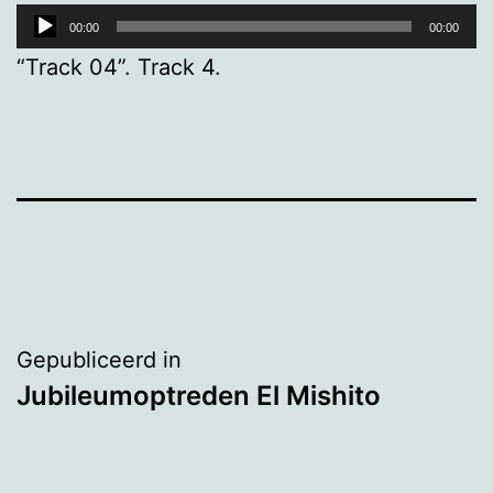
Audiospeler
00:00
00:00
“Track 04”. Track 4.
Bericht
Gepubliceerd in
Jubileumoptreden El Mishito
navigatie