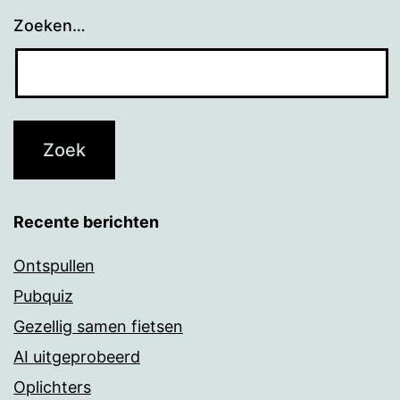
Zoeken…
Recente berichten
Ontspullen
Pubquiz
Gezellig samen fietsen
AI uitgeprobeerd
Oplichters