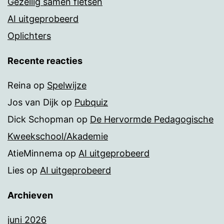
Gezellig samen fietsen
AI uitgeprobeerd
Oplichters
Recente reacties
Reina
op
Spelwijze
Jos van Dijk
op
Pubquiz
Dick Schopman
op
De Hervormde Pedagogische
Kweekschool/Akademie
AtieMinnema
op
AI uitgeprobeerd
Lies
op
AI uitgeprobeerd
Archieven
juni 2026