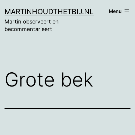
Ga
MARTINHOUDTHETBIJ.NL
Menu
naar
Martin observeert en
de
becommentarieert
inhoud
Grote bek