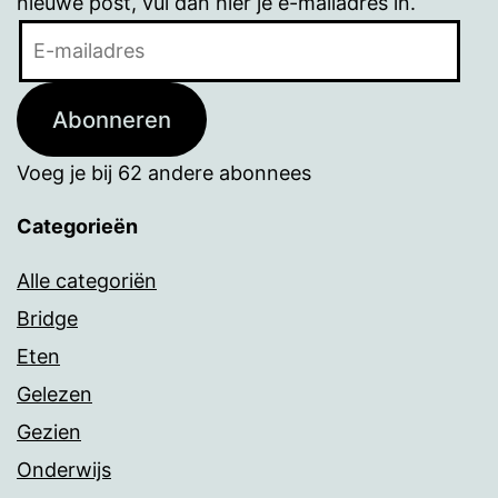
nieuwe post, vul dan hier je e-mailadres in.
E-
mailadres
Abonneren
Voeg je bij 62 andere abonnees
Categorieën
Alle categoriën
Bridge
Eten
Gelezen
Gezien
Onderwijs