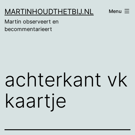
Ga
MARTINHOUDTHETBIJ.NL
Menu
naar
Martin observeert en
de
becommentarieert
inhoud
achterkant vk
kaartje