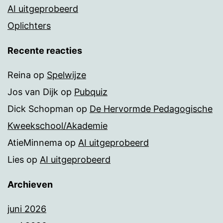
AI uitgeprobeerd
Oplichters
Recente reacties
Reina
op
Spelwijze
Jos van Dijk
op
Pubquiz
Dick Schopman
op
De Hervormde Pedagogische
Kweekschool/Akademie
AtieMinnema
op
AI uitgeprobeerd
Lies
op
AI uitgeprobeerd
Archieven
juni 2026