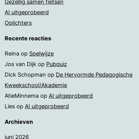
Gezellig samen fietsen
AI uitgeprobeerd
Oplichters
Recente reacties
Reina
op
Spelwijze
Jos van Dijk
op
Pubquiz
Dick Schopman
op
De Hervormde Pedagogische
Kweekschool/Akademie
AtieMinnema
op
AI uitgeprobeerd
Lies
op
AI uitgeprobeerd
Archieven
juni 2026