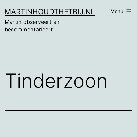
Ga
MARTINHOUDTHETBIJ.NL
Menu
naar
Martin observeert en
de
becommentarieert
inhoud
Tinderzoon