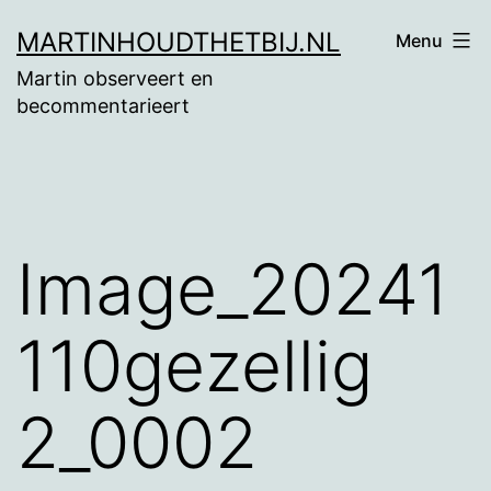
Ga
MARTINHOUDTHETBIJ.NL
Menu
naar
Martin observeert en
de
becommentarieert
inhoud
Image_20241
110gezellig
2_0002