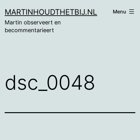
Ga
MARTINHOUDTHETBIJ.NL
Menu
naar
Martin observeert en
de
becommentarieert
inhoud
dsc_0048