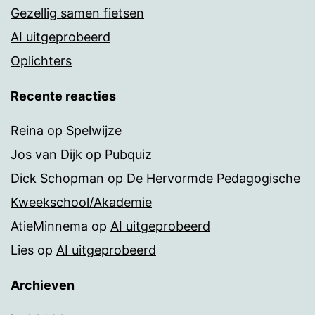
Gezellig samen fietsen
AI uitgeprobeerd
Oplichters
Recente reacties
Reina
op
Spelwijze
Jos van Dijk
op
Pubquiz
Dick Schopman
op
De Hervormde Pedagogische
Kweekschool/Akademie
AtieMinnema
op
AI uitgeprobeerd
Lies
op
AI uitgeprobeerd
Archieven