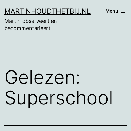
Ga
MARTINHOUDTHETBIJ.NL
Menu
naar
Martin observeert en
de
becommentarieert
inhoud
Gelezen:
Superschool